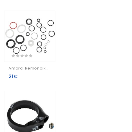
Amordi Remondikomplekts Rockshox (2018+) Recon RL Boost A1 200h(1year)
21€