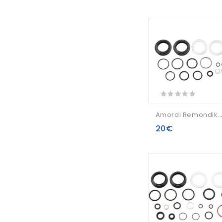
Amordi Remondikomplekts Basic Rock Shox XC32 Solo Air A3/Recon Silve
20€