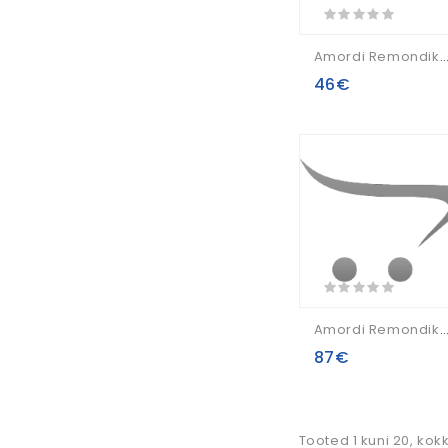
Amordi Remondikomplekts RockShox Basic Pike Dual Position Air 35mm DP
46€
Amordi Remondikomplekts Rockshox Damper Assembly 10mm Moco RL 80-120mm Recon Silver RL B1+ (2017-2021)/Recon RL A1+ (20
87€
Tooted 1 kuni 20, kok