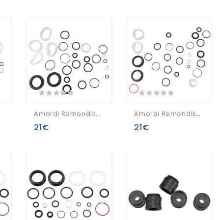
r B1
Amordi Remondikomplekts Rockshox (2018+) 30 Gold & Silver 200h(1year)
Amordi Remondikomplekts Rockshox (2018+) Judy Gold Silver 200h(1year)
21€
21€