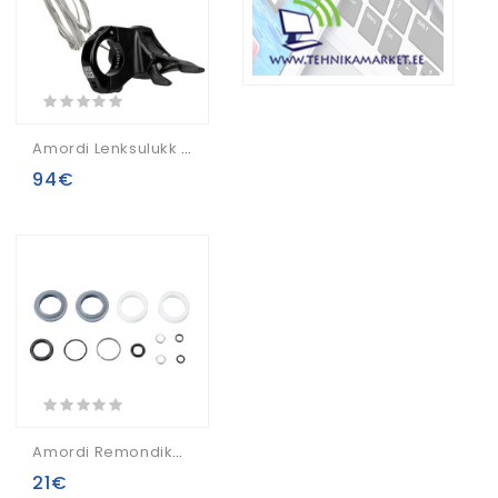
Amordi Lenksulukk Kit Rock Shox OneLoc SID/Reba/Revelation (2013-2017) Left Above, Right Below
94€
Amordi Remondikomplekts 200hour Rock Shox Recon Gold RL A4 (2018+)
21€