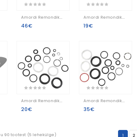
A, A1
Amordi Remondikomplekts RockShox Basic Pike Solor Air 35mm SA, A1
Amordi Remondikomplekts RockShox BottomlessTokens Spacers 32mm Sid/Reb/Rev/RS1/B/A (5 Pieces)
46€
19€
18-2021)
Amordi Remondikomplekts Rockshox Reba 2927+B A5-A6 Basic
Amordi Remondikomplekts Rockshox Reba A7 Boost (2018+) 80-100mm/120mm 200h(1year)
20€
35€
ku 90 tootest (5 lehekülge)
1
2