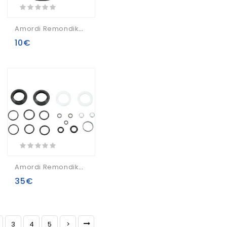
Amordi Remondikomplekts Rockshox Compression Damper Housing Judy/Recon/30/35 2020-2022 Domain B1+ 2022+
10€
Amordi Remondikomplekts Rockshox Reba SoloAir 15x100mm 120mm 2017+ A7 200h (1 Year)
35€
3
4
5
>