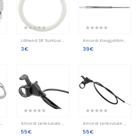
)
Litihend SR Suntour (foam) All 32mm Stanchion Axon/Epixon (FAA423)
Amordi Kaugjuhtimisega Lukustuskassett SR Suntour 29" MTB SF11- XCM-RL 29" (FUN015-08)
3€
39€
Lenksulukk Kit Rock Shox OneLoc SID/Reba/Revelation (2013-2017) Right Above, Left Below
Amordi Lenksulukk Rock Shox PopLoc Left
Amordi Lenksulukk Rock Shox PopLoc RIGHT
55€
55€