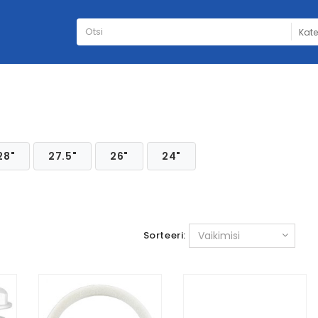
28"
27.5"
26"
24"
Sorteeri: