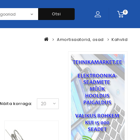
0
Otsi
Amortisaatorid, osad
Kahvlid
Näita korraga: