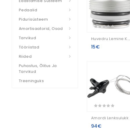
Edastamise Süsteem
Pedaalid
Pidurisüsteem
Amortisaatorid, Osad
Tarvikud
Huvedru Lemine Kork SR Suntour SF14 XCR32 Air (FKE075-12
15€
Tööriistad
Riided
Puhastus, Õlitus Ja
Tarvikud
Treeninguks
Amordi 
94€