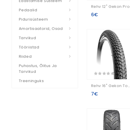
Edastamise Süsteem
Re
Pedaalid
6€
Pidurisüsteem
Amortisaatorid, Osad
Tarvikud
Tööriistad
Riided
Puhastus, Õlitus Ja
Tarvikud
Treeninguks
Rehv 16" Gekon Topacio 47-305 / 16x1.75
7€