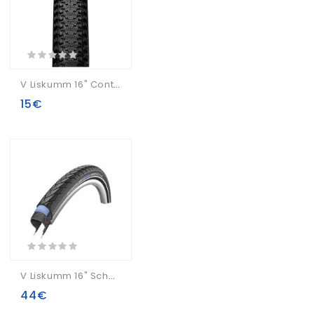
V Liskumm 16" Continental Double Fighter III 47-305
15€
V Liskumm 16" Schwalbe Marathon Plus HS 348 Perf Wired 35-349 Black-Reflex
44€