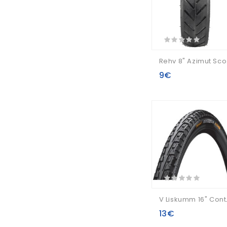
Reh
9€
V Lisku
13€