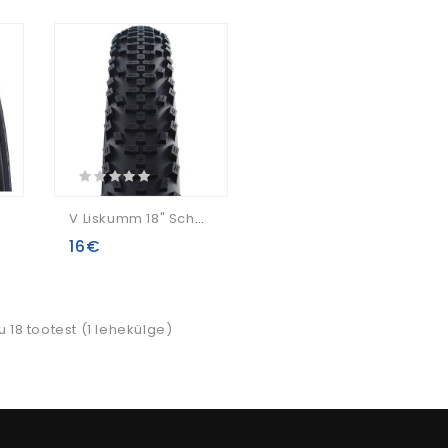
V Liskumm 18" Schwalbe Smart Sam HS624 Active Wired 47-355 / 18x1.85
16€
u 18 tootest (1 lehekülge)