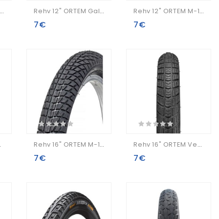
hv 12" Gekon Pro Popayan 12x1/2x2 1/4
Rehv 12" ORTEM Galaxy 50-203 / 12x2.0
Rehv 12" ORTEM M-1500 50-203 / 12x2.0
7€
7€
 + Breaker
Rehv 16" ORTEM M-1500 50-305 / 16x2.0
Rehv 16" ORTEM Venom 50-305 / 16x2.0
7€
7€