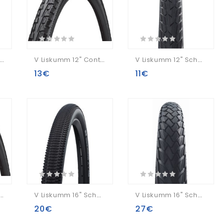
v 8" Azimut Scooter 8 1/2x2 For Xiaomi (1001)
V Liskumm 12" Continental RIDE Tour 62-203
V Liskumm 12" Schwalbe Road Cruiser HS 484, GreenCompound Wired 47-203 / 12x1.75
13€
11€
mm 16" Continental RIDE Tour 47-305
V Liskumm 16" Schwalbe Billy Bonkers HS 600 Perf Wired 50-305 / 16x2.00 Addix
V Liskumm 16" Schwalbe Marathon HS620 Perf Wired 47-305 / 16x1.75 Reflex
20€
27€