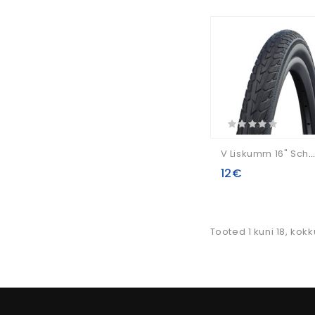
V Liskumm 16" Schwalbe Road Cruiser HS 484 Active Wired 47-305
12€
Tooted 1 kuni 18, kokk