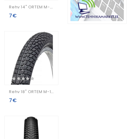
Rehv 14" ORTEM M-1500 50-254 / 14x2.0
7€
Rehv 18" ORTEM M-1500 50-355 / 18x2.0
7€